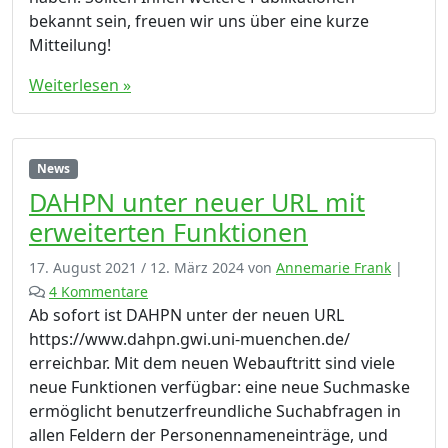
bekannt sein, freuen wir uns über eine kurze
Mitteilung!
Weiterlesen »
News
DAHPN unter neuer URL mit
erweiterten Funktionen
17. August 2021
/
12. März 2024
von
Annemarie Frank
|
z
4 Kommentare
u
Ab sofort ist DAHPN unter der neuen URL
D
https://www.dahpn.gwi.uni-muenchen.de/
A
erreichbar. Mit dem neuen Webauftritt sind viele
H
neue Funktionen verfügbar: eine neue Suchmaske
P
ermöglicht benutzerfreundliche Suchabfragen in
N
allen Feldern der Personennameneinträge, und
u