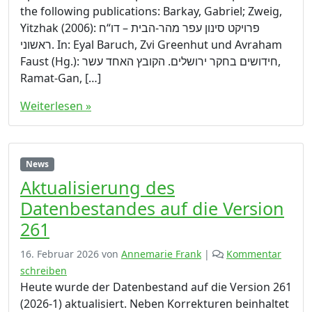
the following publications: Barkay, Gabriel; Zweig,
Yitzhak (2006): ‏פרויקט סינון עפר מהר-הבית – דו“ח
ראשוני. In: Eyal Baruch, Zvi Greenhut und Avraham
Faust (Hg.): חידושים בחקר ירושלים. הקובץ האחד עשר,
Ramat-Gan, […]
Weiterlesen »
News
Aktualisierung des
Datenbestandes auf die Version
261
16. Februar 2026
von
Annemarie Frank
|
Kommentar
schreiben
Heute wurde der Datenbestand auf die Version 261
(2026-1) aktualisiert. Neben Korrekturen beinhaltet