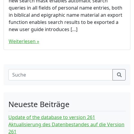
new search mask enables automatic search
e
r
queries in all fields of personal name entries, both
t
in biblical and epigraphic name material an export
e
function enables search results to be exported a
n
new user guide introduces […]
F
u
Weiterlesen »
n
k
t
i
o
n
e
n
Neueste Beiträge
Update of the database to version 261
Aktualisierung des Datenbestandes auf die Version
261