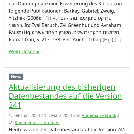
das Datenupdate eine Erweiterung des Korpus um
folgende Publikationen: Barkay, Gabriel; Zweig,
Yitzhak (2006): ‏פרויקט סינון עפר מהר-הבית – דו“ח
ראשוני. In: Eyal Baruch, Zvi Greenhut und Avraham
Faust (Hg.): חידושים בחקר ירושלים. הקובץ האחד עשר,
Ramat-Gan, S. 213–238. Beit-Arieh, Itzhaq (Hg.) […]
Weiterlesen »
News
Aktualisierung des bisherigen
Datenbestandes auf die Version
241
1. Februar 2024
/
12. März 2024
von
Annemarie Frank
|
Kommentar schreiben
Heute wurde der Datenbestand auf die Version 241