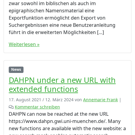
n
zwar sowohl im biblischen als auch im
t
epigraphischen Namensmaterial eine
e
Exportfunktion ermöglicht den Export von
r
Suchergebnissen eine neue Benutzeranleitung
n
führt in die erweiterten Möglichkeiten […]
e
u
Weiterlesen »
e
r
U
R
News
L
DAHPN under a new URL with
m
i
extended functions
t
e
17. August 2021
/
12. März 2024
von
Annemarie Frank
|
r
Kommentar schreiben
w
DAHPN can now be reached at the new URL
e
https://www.dahpn.gwi.uni-muenchen.de/. Many
i
new functions are available with the new website: a
t